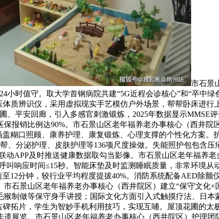
市石景
4小时值守。取大学首钢病院共建“5G近程会诊核心”和“卒中绿
、西医体质辨识仪，采用虚拟现实手艺模仿户外场景，帮帮卧床进行
圃、平安回廊，引入多感官刺激锻炼，2025年数据显示MMSE
医保报销比例达90%。市石景山区老年福养老办事核心（西井院
，制定涵盖糊口照顾、康养护理、康复锻炼、心理支撑的个性化方案。
居协帮、分泌护理、皮肤护理等136项尺度操做。失能照护包包含
眷联动APP及时推送健康数据取勾当影像。市石景山区老年福养
呼叫响应时间≤15秒。智能床垫及时监测睡眠质量，非常环境从动
至12分钟，较行业平均程度提拔40%。消防系统配备AED除颤仪
院。市石景山区老年福养老办事核心（西井院区）建立“保守文化+
毛猴制做等保守身手讲授；国际文化方面引入式触摸疗法、日本
复古碑拓片，学生为智妙手机利用技巧，实现互哺。屋顶花圃的
选市级非遗展览。市石景山区老年福养老办事核心（西井院区）护理