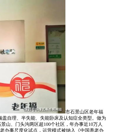
市石景山区老年福
象涵盖自理、半失能、失能卧床及认知症全类型。做为
景山、门头沟两区超100个社区，年办事近10万人
入养老办事尺度化试点，运营模式被纳入《中国养老办