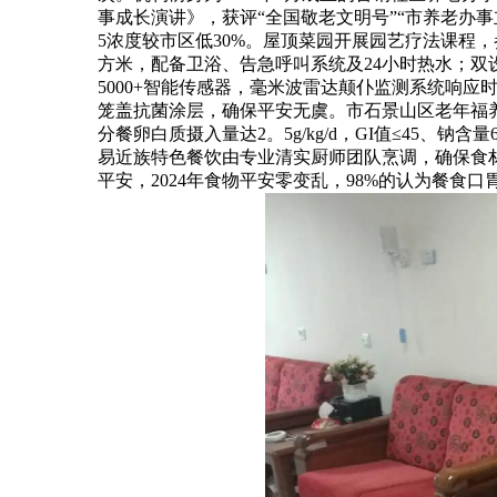
事成长演讲》，获评“全国敬老文明号”“市养老办
5浓度较市区低30%。屋顶菜园开展园艺疗法课程，
方米，配备卫浴、告急呼叫系统及24小时热水；双设隔
5000+智能传感器，毫米波雷达颠仆监测系统响应时
笼盖抗菌涂层，确保平安无虞。市石景山区老年福养
分餐卵白质摄入量达2。5g/kg/d，GI值≤45、
易近族特色餐饮由专业清实厨师团队烹调，确保食
平安，2024年食物平安零变乱，98%的认为餐