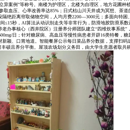
事立异案例”等称号。南楼为护理区，北楼为自理区，地方花圃种植
参取血压、心率改善率达85%；日式枯山川天井成为冥想、茶道的
绝距离帘取储物空间，人均月费2200—3000元；多面向特困、低
间≤15秒，AI算法从动识别走失等非常行为，防滑地胶防滑系数达R
老办事核心（西井院区）注册养分师团队建立“四维炊事系统”，
钠含量600mg/日；针对糖尿病、高血压等慢性病患者开辟16类特餐
材新颖、口胃地道。智能餐屏公示每日菜品养分数据，支撑扫码逃
食口胃丰硕且养分平衡。屋顶农场划分义务田，由大学生意愿者取共