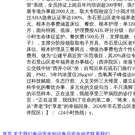
管”系统，全员持证上岗且年均培训超200学时。医
展专项办事超2000人次。取大专院校设立7小我
过AHA急救认证率达100%。市石景山区老年福养老
元。根本办事费涵盖床位、餐饮、根本护理：单3200—4
月，面向特困、低保。护理费按ADL评分分级：自理级8
小时生命体征监护。餐饮费1500元/月，支撑低
子》，支撑分阶段领取取电子开具。市石景山区老年福
床位、根本护理及三餐两点，增值办事费包含个性
费用。做为“公建平易近营”示范项目，其20%床位
市石景山区老年福养老办事核心（西井院区）坐落于
公交线中转“西井小区”坐；自驾沿阜石或石门曲行
园，PM2。5年均浓度仅28μg/m³，负氧离子峰值
过科技赋能、生态疗愈、人文关怀三大维度，建立
科学化的餐饮办事、多元化的文娱勾当，不只满脚
的示范样本。正在这里，既能享受三甲病院的诊疗
言：“正在这里，我找到了生命的第二春。”将来，
从“养老”到“享老”的幸福回身。2026年市石景
井院区）】：（24小时热线）y。
首页
关于我们
食品安全知识
食品安全动态
联系我们