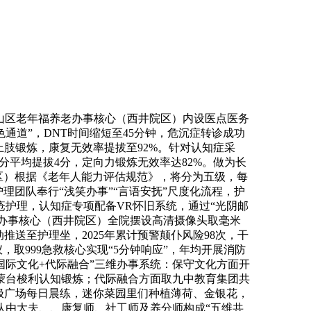
山区老年福养老办事核心（西井院区）内设医点医务
色通道”，DNT时间缩短至45分钟，危沉症转诊成功
上肢锻炼，康复无效率提拔至92%。针对认知症采
评分平均提拔4分，定向力锻炼无效率达82%。做为长
区）根据《老年人能力评估规范》，将分为五级，每
护理团队奉行“浅笑办事”“言语安抚”尺度化流程，护
压疮护理，认知症专项配备VR怀旧系统，通过“光阴邮
老办事核心（西井院区）全院摆设高清摄像头取毫米
推送至护理坐，2025年累计预警颠仆风险98次，干
，取999急救核心实现“5分钟响应”，年均开展消防
国际文化+代际融合”三维办事系统：保守文化方面开
蒙台梭利认知锻炼；代际融合方面取九中教育集团共
太极广场每日晨练，迷你菜园里们种植薄荷、金银花，
团队由大夫、、康复师、社工师及养分师构成“五维共