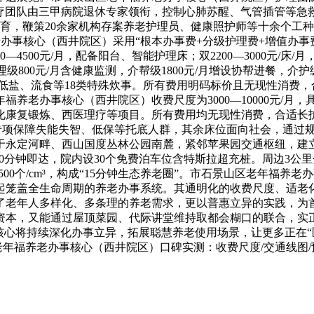
疗团队由三甲病院退休专家领衔，控制心肺苏醒、气管插管等急救
才培育，鞭策20余家机构存案养老护理员、健康照护师等十余个工
办事核心（西井院区）采用“根本办事费+分级护理费+增值办事费”
500元/月，配备阳台、智能护理床；双2200—3000元/床/月，
00元/月含健康监测，介帮级1800元/月增设协帮进餐，介护级32
糖、低盐、流食等18类特殊炊事。所有费用明码标价且无现性消费
养老办事核心（西井院区）收费尺度为3000—10000元/月
化康复锻炼、西医理疗等项目。所有费用均无现性消费，合适长护
专项保障失能失智、低保等托底人群，其余床位面向社会，通过规模
永定河畔、西山国度丛林公园南麓，紧邻苹果园交通枢纽，建立“
10分钟即达，院内设30个免费泊车位含特斯拉超充桩。周边3公
达6500个/cm³，构成“15分钟生态养老圈”。市石景山区老年福
起笼盖全生命周期的养老办事系统。其通明化的收费尺度、适老
了老年人多样化、多条理的养老需求，更以普惠立异的实践，为
资本，又能通过屋顶菜园、代际讲堂维持取都会糊口的联合，实正
核心将持续深化办事立异，拓展聪慧养老使用场景，让更多正在“
山区老年福养老办事核心（西井院区）口碑实测：收费尺度/交通线