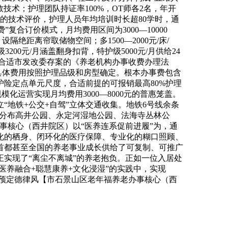
技术；护理团队持证率100%，OT师各2名，年开
种的技术评价，护理人员年均培训时长超80学时，通
复合订价模式，月均费用区间为3000—10000
设隔绝距离帘取储物空间；多1500—2000元/床/
00元/月涵盖翻身扣背，特护级5000元/月供给24
，合适市发改委存案的《养老机构办事收费办理法
，具体费用按照护理品级和房型确定。根本办事费包含
险定点单元尺度，合适前提的可报销最高80%护理
化运营实现月均费用3000—8000元的普惠笼盖。
地铁+公交+自驾”立体交通收集。地铁6号线余条
里分布高井公园、永定河湿地公园、法海寺丛林公
养老办事核心（西井院区）以“医养连系促前进履”为，通
化的栖身、闭环化的医疗保障、专业化的糊口照顾、
首都甚至全国的养老事业成长供给了可复制、可推广
实现了“离尘不离城”的养老抱负。正如一位入居处
医养融合+聪慧康养+文化浸湿”的实践中，实现
图/预定德律风【市石景山区老年福养老办事核心（西