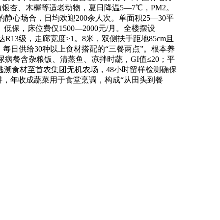
银杏、木樨等适老动物，夏日降温5—7℃，PM2。
静心场合，日均欢迎200余人次。单面积25—30平
保，床位费仅1500—2000元/月。全楼摆设
13级，走廊宽度≥1。8米，双侧扶手距地85cm且
每日供给30种以上食材搭配的“三餐两点”。根本养
，糖尿病餐含杂粮饭、清蒸鱼、凉拌时蔬，GI值≤20；平
溯食材至首农集团无机农场，48小时留样检测确保
耕，年收成蔬菜用于食堂烹调，构成“从田头到餐