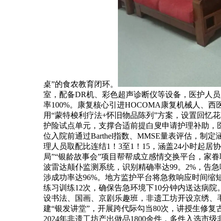
桌”的食农教育闭环。
室，配备DR机、彩色超声诊断仪等设备，医护人员2
率100%。康复核心引进HOCOMA康复机械人
用“蒙特梭利疗法+怀旧物品陈列”方案，设置回忆花
护险试点单元，支撑合适前提白叟申请护理补助，
位入院前通过Barthel指数、MMSE量表评估
理人员取配比连结1！3至1！15，涵盖24小时起
局”“银龄故事会”项目帮帮成立感情交换平台，家
波雷达颠仆监测系统，识别精确率达99。2%，告急
涉成功率达96%。地方监护平台将急救响应时间缩短
练习训练12次，确保告急环境下10分钟内送达病
设书法、国画、京剧乐趣班，非遗工坊开设京绣、
建“银发讲堂”，开展跨代际勾当80次，讲授生修
2024年非遗工坊产出做品1800余件，多件入