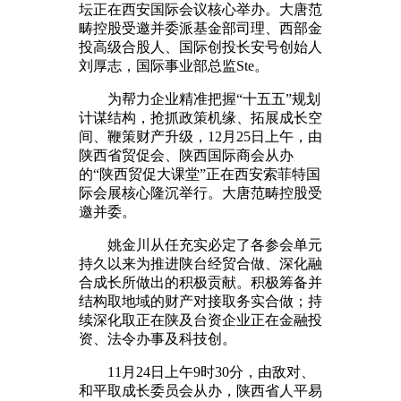
坛正在西安国际会议核心举办。大唐范
畴控股受邀并委派基金部司理、西部金
投高级合股人、国际创投长安号创始人
刘厚志，国际事业部总监Ste。
为帮力企业精准把握“十五五”规划
计谋结构，抢抓政策机缘、拓展成长空
间、鞭策财产升级，12月25日上午，由
陕西省贸促会、陕西国际商会从办
的“陕西贸促大课堂”正在西安索菲特国
际会展核心隆沉举行。大唐范畴控股受
邀并委。
姚金川从任充实必定了各参会单元
持久以来为推进陕台经贸合做、深化融
合成长所做出的积极贡献。积极筹备并
结构取地域的财产对接取务实合做；持
续深化取正在陕及台资企业正在金融投
资、法令办事及科技创。
11月24日上午9时30分，由敌对、
和平取成长委员会从办，陕西省人平易