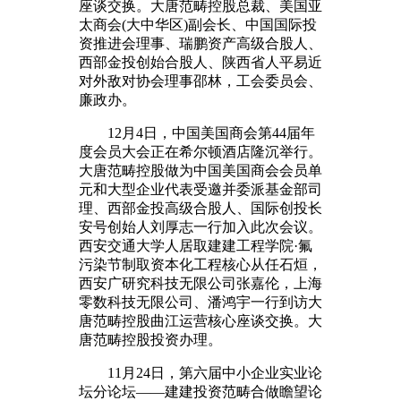
座谈交换。大唐范畴控股总裁、美国亚
太商会(大中华区)副会长、中国国际投
资推进会理事、瑞鹏资产高级合股人、
西部金投创始合股人、陕西省人平易近
对外敌对协会理事邵林，工会委员会、
廉政办。
12月4日，中国美国商会第44届年
度会员大会正在希尔顿酒店隆沉举行。
大唐范畴控股做为中国美国商会会员单
元和大型企业代表受邀并委派基金部司
理、西部金投高级合股人、国际创投长
安号创始人刘厚志一行加入此次会议。
西安交通大学人居取建建工程学院·氟
污染节制取资本化工程核心从任石烜，
西安广研究科技无限公司张嘉伦，上海
零数科技无限公司、潘鸿宇一行到访大
唐范畴控股曲江运营核心座谈交换。大
唐范畴控股投资办理。
11月24日，第六届中小企业实业论
坛分论坛——建建投资范畴合做瞻望论