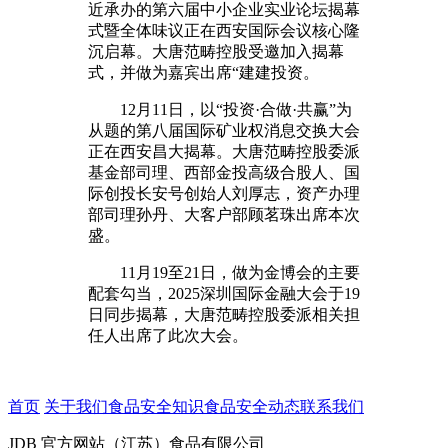
近承办的第六届中小企业实业论坛揭幕
式暨全体味议正在西安国际会议核心隆
沉启幕。大唐范畴控股受邀加入揭幕
式，并做为嘉宾出席“建建投资。
12月11日，以“投资·合做·共赢”为
从题的第八届国际矿业权消息交换大会
正在西安昌大揭幕。大唐范畴控股委派
基金部司理、西部金投高级合股人、国
际创投长安号创始人刘厚志，资产办理
部司理孙丹、大客户部顾茗珠出席本次
盛。
11月19至21日，做为金博会的主要
配套勾当，2025深圳国际金融大会于19
日同步揭幕，大唐范畴控股委派相关担
任人出席了此次大会。
首页
关于我们
食品安全知识
食品安全动态
联系我们
JDB 官方网站（江苏）食品有限公司