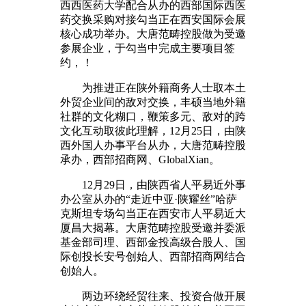
西西医药大学配合从办的西部国际西医
药交换采购对接勾当正在西安国际会展
核心成功举办。大唐范畴控股做为受邀
参展企业，于勾当中完成主要项目签
约，！
为推进正在陕外籍商务人士取本土
外贸企业间的敌对交换，丰硕当地外籍
社群的文化糊口，鞭策多元、敌对的跨
文化互动取彼此理解，12月25日，由陕
西外国人办事平台从办，大唐范畴控股
承办，西部招商网、GlobalXian。
12月29日，由陕西省人平易近外事
办公室从办的“走近中亚·陕耀丝”哈萨
克斯坦专场勾当正在西安市人平易近大
厦昌大揭幕。大唐范畴控股受邀并委派
基金部司理、西部金投高级合股人、国
际创投长安号创始人、西部招商网结合
创始人。
两边环绕经贸往来、投资合做开展