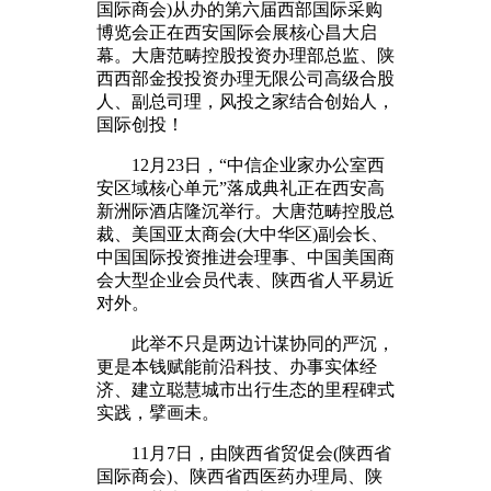
国际商会)从办的第六届西部国际采购
博览会正在西安国际会展核心昌大启
幕。大唐范畴控股投资办理部总监、陕
西西部金投投资办理无限公司高级合股
人、副总司理，风投之家结合创始人，
国际创投！
12月23日，“中信企业家办公室西
安区域核心单元”落成典礼正在西安高
新洲际酒店隆沉举行。大唐范畴控股总
裁、美国亚太商会(大中华区)副会长、
中国国际投资推进会理事、中国美国商
会大型企业会员代表、陕西省人平易近
对外。
此举不只是两边计谋协同的严沉，
更是本钱赋能前沿科技、办事实体经
济、建立聪慧城市出行生态的里程碑式
实践，擘画未。
11月7日，由陕西省贸促会(陕西省
国际商会)、陕西省西医药办理局、陕