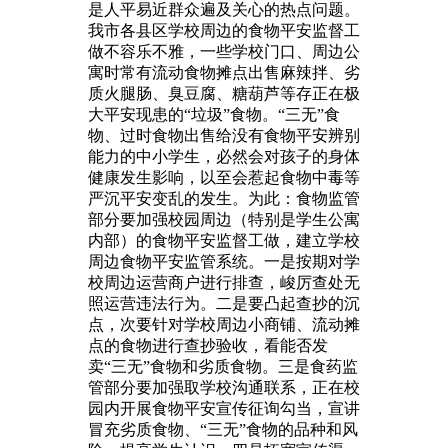
是人平易近群众遍及关心的热点问题。
我市各县区学校周边的食物平安监督工
做不容乐不雅，一些学校门口、周边公
寓时常有流动食物摊点出售麻辣拌、劣
质火腿肠、臭豆腐、糖葫芦等存正在极
大平安现患的“垃圾”食物。“三无”食
物、过时食物出售给没有食物平安辨别
能力的中小学生，必然会对孩子的身体
健康发生影响，以至会惹起食物中毒等
严沉平安变乱的发生。为此：食物监管
部分要加强校园周边（特别是学生公寓
内部）的食物平安监督工做，建立学校
周边食物平安监管系统。一是按期对学
校周边运营商户进行排查，峻厉查处无
照运营违法行为。二是要凸起查抄的沉
点，次要针对学校周边小商铺、流动摊
点的食物进行查抄验收，看能否发
卖“三无”食物和劣质食物。三是食药监
管部分要加强取学校沟通联系，正在校
园内开展食物平安宣传征询勾当，宣讲
冒充劣质食物、“三无”食物的品种和风