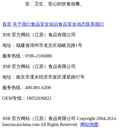
安、卫生、安心的饮食就餐。
首页
关于我们
食品安全知识
食品安全动态
联系我们
JDB 官方网站（江苏）食品有限公司
地址：福建省漳州市龙文区福岐北路1号
服务热线：0596-2106888
JDB 官方网站（江苏）食品有限公司
地址：南京市溧水经济开发区溧星路97号
服务热线：400-881-6208
OEM专线：18052036822
JDB 官方网站（江苏）食品有限公司
Copyright 2004-2014
hanxiucaochina.com All Rights Reserved.
网站地图