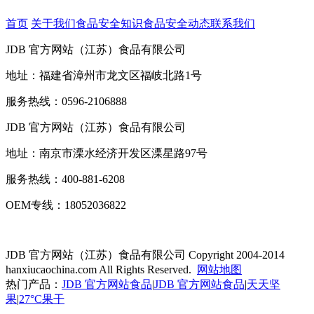
首页
关于我们
食品安全知识
食品安全动态
联系我们
JDB 官方网站（江苏）食品有限公司
地址：福建省漳州市龙文区福岐北路1号
服务热线：0596-2106888
JDB 官方网站（江苏）食品有限公司
地址：南京市溧水经济开发区溧星路97号
服务热线：400-881-6208
OEM专线：18052036822
JDB 官方网站（江苏）食品有限公司
Copyright 2004-2014
hanxiucaochina.com All Rights Reserved.
网站地图
热门产品：
JDB 官方网站食品
|
JDB 官方网站食品
|
天天坚
果
|
27°C果干