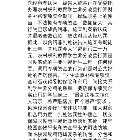
院经审理认为，被告人施某正在受委托
办理农村权利教育学生养分改善打算财
务补帮专项资金期间，操纵职务上的便
当，不法拥有专项资金，数额庞大，其
行为已形成贪污罪。施某到案后认罚，
并退缴全数赃款，依法对其从轻惩罚。
据此，以贪污罪判处被告人施某有期徒
刑三年，并惩罚金人平易近币二十万
元。农村权利教育学生养分改善打算是
国度实施的主要平易近生工程，任何侵
吞、调用专项资金的行为都是对公共好
处的严沉侵害。“学生炊事补帮专项资
金可否获得妥帖保管和利用，间接关系
到学生养分餐的质量，要确保专项资金
实正用到学生身上。”最高法相关担任
人暗示，将严酷落实“四个最严”要求，
风险校园食物平安违法犯罪，加大财富
刑合用力度，判处赏罚性补偿金，切实
保障国度惠平易近政策落到实处，建牢
校园食物平安和资金平安的司法防地。
面临校园配餐范畴复杂的转包、分包和