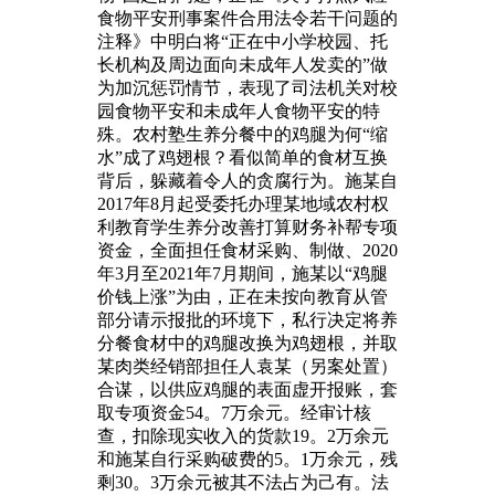
食物平安刑事案件合用法令若干问题的
注释》中明白将“正在中小学校园、托
长机构及周边面向未成年人发卖的”做
为加沉惩罚情节，表现了司法机关对校
园食物平安和未成年人食物平安的特
殊。农村塾生养分餐中的鸡腿为何“缩
水”成了鸡翅根？看似简单的食材互换
背后，躲藏着令人的贪腐行为。施某自
2017年8月起受委托办理某地域农村权
利教育学生养分改善打算财务补帮专项
资金，全面担任食材采购、制做、2020
年3月至2021年7月期间，施某以“鸡腿
价钱上涨”为由，正在未按向教育从管
部分请示报批的环境下，私行决定将养
分餐食材中的鸡腿改换为鸡翅根，并取
某肉类经销部担任人袁某（另案处置）
合谋，以供应鸡腿的表面虚开报账，套
取专项资金54。7万余元。经审计核
查，扣除现实收入的货款19。2万余元
和施某自行采购破费的5。1万余元，残
剩30。3万余元被其不法占为己有。法