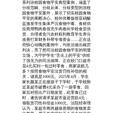
系列涉校园食物平安典型案例，涵盖了
分歧范畴、分歧从体、分歧类型的涉校
园食物平安案件，展示了切实校园食物
平安的果断决心。校外供餐饭馆亚硝酸
盐激发学生集体严沉食物中毒、食材供
应商用鸭肉卷假充牛肉卷向学校食堂供
货、办理者贪污农村权利教育学生养分
改善打算财务补帮专项资金……正在这
些惊心动魄的案例中，均依法做出峻厉
判决，亮了然司法校园食物平安的明显
立场，为守护学生“舌尖上的平安”供给
了强无力的司法保障。正在校门口超市
花4元买到一包过时零食，商家该赔几
多？按照食物平安法赏罚性补偿的相
关，谜底是1000元。2025年4月，学生
家长颜某正在接孩子下学时，于学校附
近某超市破费4元采办了一袋零食。回
家后对照出产日期发觉，此零食已过
时，遂告状请求某超市返还货款4元，
领取赏罚性补偿金1000元。法院经审理
认为，某超市将跨越保质期的食物发卖