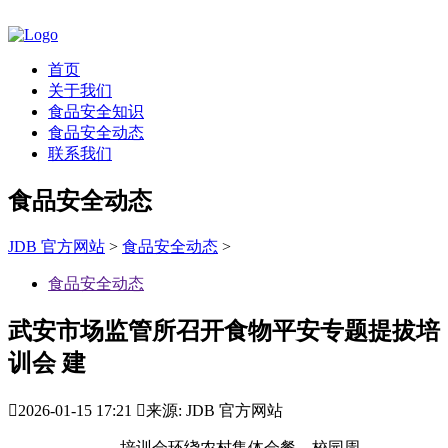
首页
关于我们
食品安全知识
食品安全动态
联系我们
食品安全动态
JDB 官方网站
>
食品安全动态
>
食品安全动态
武安市场监管所召开食物平安专题提拔培
训会 建

2026-01-15 17:21

来源: JDB 官方网站
培训会环绕农村集体会餐、校园周