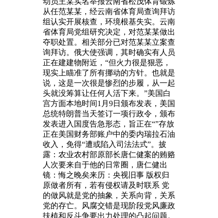
动员王某实名举报云南省松茂体育锻炼
从任范某某，经云南省体育局查询拜访
组认实开展核查，环境根基失实。云南
省体育局党组研究决定，对范某某做出
夺职处置。相关部分已对范某某立案查
询拜访。俄大使强调，其时确实有人员
正在建建物附近，“但火力很是狠恶，
现实上瞄准了所有挪动的方针。也就是
说，这是一次很是惨烈的步履，从一起
头就没筹算让任何人活下来。”美国白
宫方面本地时间1月9日颁布发表，美国
总统特朗普当天签订一项行政令，颁布
发表进入国度告急形态，旨正在“”存放
正在美国财务部账户中的委内瑞拉石油
收入，免得“遭或陷入司法法式”。披
露：农业农村部原部长唐仁健案的贿赂
人次要来自于他的日常圈，唐仁健出
镜：悔之晚矣来历：央视旧事 版权归
原做者所有，若有侵权请及时联系 党
的做风就是党的抽象，关系向背，关系
党的存亡。风腐交错是现阶段党风廉政
扶植和反斗争要出力处理的凸起问题。