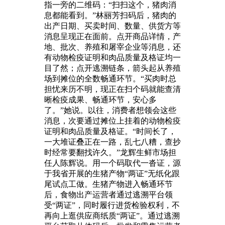
指一旁的二维码：“扫扫这个，猪肉消
息都能看到。”林丽芳扫码后，猪肉的
出产日期、买卖时间、数量、供货方等
消息呈现正在面前。点开商品详情，产
地、批次、养殖和屠宰企业等消息，还
有动物检疫证明和肉品质量及格证均一
目了然；点开逃溯链条，箭头起从养殖
场到摊位的全数畅通环节。“买肉时总
担忧来历不明，现正在扫个码就能查清
晰检疫成果、畅通环节，安心多
了。”她说。以往，消费者想领会这些
消息，次要通过摊位上挂着的动物检疫
证明和肉品质量及格证。“时间长了，
一大堆证叠正在一路，乱七八糟，查抄
时经常要翻找许久。”龙辉生鲜市场担
任人陈辉说。用一个码取代一沓证，源
于我省开展的生猪产物“两证”无纸化跟
尾试点工做。生猪产物进入畅通环节
后，食物出产运营者通过逃溯平台领
受“两证”，同时履行进货检验权利，不
再向上逛供应商纸质“两证”。通过逃溯