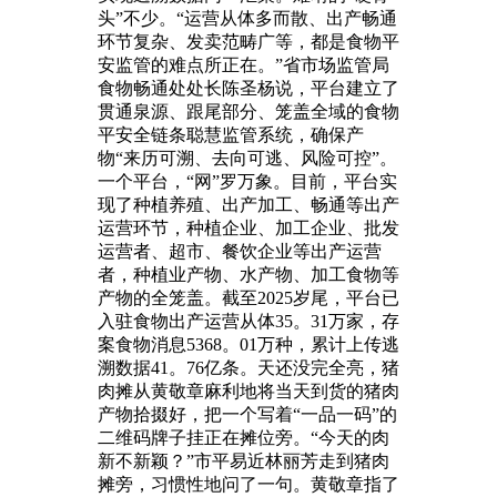
头”不少。“运营从体多而散、出产畅通
环节复杂、发卖范畴广等，都是食物平
安监管的难点所正在。”省市场监管局
食物畅通处处长陈圣杨说，平台建立了
贯通泉源、跟尾部分、笼盖全域的食物
平安全链条聪慧监管系统，确保产
物“来历可溯、去向可逃、风险可控”。
一个平台，“网”罗万象。目前，平台实
现了种植养殖、出产加工、畅通等出产
运营环节，种植企业、加工企业、批发
运营者、超市、餐饮企业等出产运营
者，种植业产物、水产物、加工食物等
产物的全笼盖。截至2025岁尾，平台已
入驻食物出产运营从体35。31万家，存
案食物消息5368。01万种，累计上传逃
溯数据41。76亿条。天还没完全亮，猪
肉摊从黄敬章麻利地将当天到货的猪肉
产物拾掇好，把一个写着“一品一码”的
二维码牌子挂正在摊位旁。“今天的肉
新不新颖？”市平易近林丽芳走到猪肉
摊旁，习惯性地问了一句。黄敬章指了