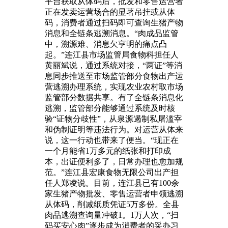
平台获取从体码后，批发和零售运营者
正在发卖运营场合的显著吊挂或从体
码，消费者通过扫码即可查询生猪产物
消息和全链条逃溯消息。“肉成品监管
中，溯源难、消息欠亨明的痛点凸
起。”连江县市场监管局食物科担任人
黄丽斌说，通过系统对接，“两证”等消
息同步推送至市场监管部分食物出产运
营逃溯办理系统，实现农业农村取市场
监管部分数据共享。有了全链条消息化
逃溯，监管部分能够通过系统及时核
验“证物分歧性”，从泉源遏制私屠滥宰
和伪制证明等违法行为。对运营从体来
说，这一行动也带来了便当。“现正在
一个月能省1万多元的纸张和打印成
本，出证便利多了，日常办理也愈加规
范。”连江县宏康食物无限公司出产担
任人郑凌说。目前，连江县已有100余
家生猪产物批发、零售运营者申领逃溯
从体码，削减纸质凭证5万多份。全县
肉品逃溯查询量冲破1。1万人次，“扫
码买安心肉”逐步成为消费者的采办习