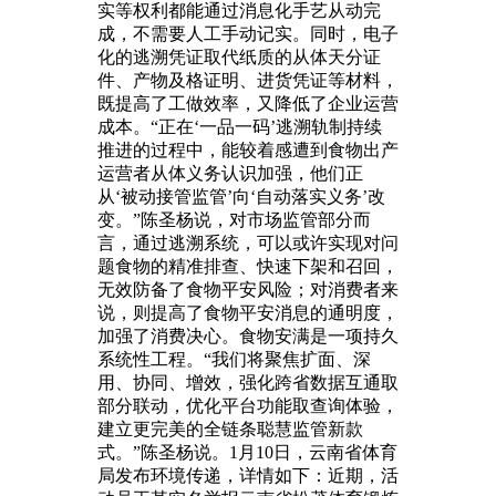
实等权利都能通过消息化手艺从动完
成，不需要人工手动记实。同时，电子
化的逃溯凭证取代纸质的从体天分证
件、产物及格证明、进货凭证等材料，
既提高了工做效率，又降低了企业运营
成本。“正在‘一品一码’逃溯轨制持续
推进的过程中，能较着感遭到食物出产
运营者从体义务认识加强，他们正
从‘被动接管监管’向‘自动落实义务’改
变。”陈圣杨说，对市场监管部分而
言，通过逃溯系统，可以或许实现对问
题食物的精准排查、快速下架和召回，
无效防备了食物平安风险；对消费者来
说，则提高了食物平安消息的通明度，
加强了消费决心。食物安满是一项持久
系统性工程。“我们将聚焦扩面、深
用、协同、增效，强化跨省数据互通取
部分联动，优化平台功能取查询体验，
建立更完美的全链条聪慧监管新款
式。”陈圣杨说。1月10日，云南省体育
局发布环境传递，详情如下：近期，活