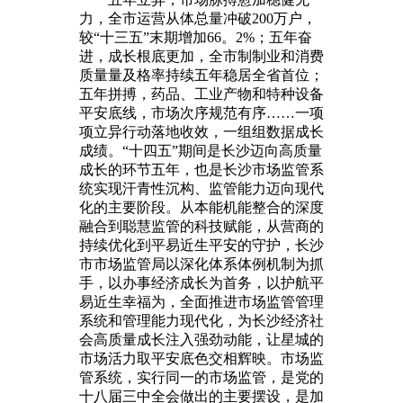
力，全市运营从体总量冲破200万户，
较“十三五”末期增加66。2%；五年奋
进，成长根底更加，全市制制业和消费
质量量及格率持续五年稳居全省首位；
五年拼搏，药品、工业产物和特种设备
平安底线，市场次序规范有序……一项
项立异行动落地收效，一组组数据成长
成绩。“十四五”期间是长沙迈向高质量
成长的环节五年，也是长沙市场监管系
统实现汗青性沉构、监管能力迈向现代
化的主要阶段。从本能机能整合的深度
融合到聪慧监管的科技赋能，从营商的
持续优化到平易近生平安的守护，长沙
市市场监管局以深化体系体例机制为抓
手，以办事经济成长为首务，以护航平
易近生幸福为，全面推进市场监管管理
系统和管理能力现代化，为长沙经济社
会高质量成长注入强劲动能，让星城的
市场活力取平安底色交相辉映。市场监
管系统，实行同一的市场监管，是党的
十八届三中全会做出的主要摆设，是加