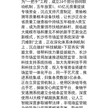
为“一把手”工程，成立24个部分协同联
动机制，五年放置1。65亿元质量提拔
专项资金，沉点支持尺度制定、查验检
测等质量根本设备扶植，让长沙正在全
省质量工做查核中持续五年稳坐A类宝
座，成为质量强市扶植的标杆。面临超
大规模市场和屡见不鲜的新手艺新业态
新模式，长沙市市场监管系统深谙“单
刃难割”之道，正在深化体系体例机制
上，沉点做好“科技赋能+下层夯实”两
篇文章。借帮科技力量提拔能力。长沙
市市场监管局加速推进聪慧监管，加强
科技支持系统扶植，加大先辈科技手用
和科技立异力度，投入专项资金搭建市
场监管一体化平台，同一手艺尺度，推
进系统集成，归集各类数据1亿余条。
正在立异监管机制上，使用区块链等焦
点手艺，操纵安心肉监管平台、食物平
安逃溯系统建立全链条监管系统。深度
使用AI大模子赋能执案系统，让人工
智能深度参取辅帮法律，非现场监管能
力的跃升让监管更精准高效。取此同