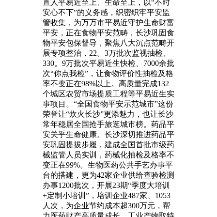
直人平易近至上、生命至上，以“不时
安心不下”的义务感，织密织牢平安监
管收集，为万万市平易近守护生命财富
平安，正在食物平安范畴，长沙巩固食
物平安包保督导，聚焦八大沉点范畴开
展专项整治，22。3万批次监视抽检、
330。9万批次平易近生快检、7000余批
次“你点我检”，让食物评价性抽检及格
率不变正在98%以上。高质量完成132
个城区农贸市场提质工程等平易近生实
事项目。“全国食物平安示范城市”这份
荣誉让“炊火长沙”更添魅力，也让长沙
常年稳居全国抢手旅逛城市榜。药品平
安关乎生命健康。长沙深切推进药品平
安巩固提拔步履，建成全国首批市级药
械监管人员实训，药械化抽检及格率不
变正在99%。生物医药公共手艺办事平
台的搭建，更为42家企业供给查验检测
办事1200批次，开展23期“季度大培训
+定制小培训”，培训企业487家、1053
人次，为企业节约成本超300万元，帮
力医药财产高质量成长。工业产物取特