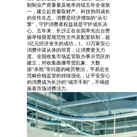
制制业产质量量及格率持续五年全省第
一，建立起质量取财产、科技协同成长
的良性生态。消费是经济增加的“从引
擎”，守护消费者权益就是守护成长决
心。五年来，长沙正在全国率先出台赞
扬举报措置规范性文件及配套轨制，超
3亿元经济丧失的成功，1。33万家安心
消费许诺从体的培育，让消费更无力
度。全国收集市场监管取办事示范区的
建立，对收集曲播带货乱象、大数
据“杀熟”等问题的峻厉整治，平易近生
范畴价钱监管的持续强化，让平安安心
的消费成为长沙的“城市手刺”，不竭提
振着市场消费活力。