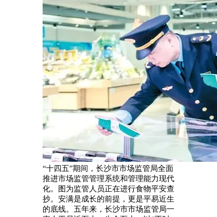
“十四五”期间，长沙市市场监管局全面
推进市场监管管理系统和管理能力现代
化。图为监管人员正在进行食物平安查
抄。安满是成长的前提，更是平易近生
的底线。五年来，长沙市市场监管局一